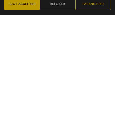
TOUT ACCEPTER
REFUSER
PARAMÉTRER
Box multiactivités à Nice, Mougins et Villeneuve-Loubet. Un
seul abonnement, un accès libre aux 3 box et une vraie
communauté sportive.
ACTIVITÉS
XII WOD
XII Hyrox
XII Lady Boxing