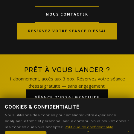
NOUS CONTACTER
RÉSERVEZ VOTRE SÉANCE D'ESSAI
PRÊT À VOUS LANCER ?
1 abonnement, accès aux 3 box. Réservez votre séance
d'essai gratuite — sans engagement.
SÉANCE D'ESSAI GRATUITE
COOKIES & CONFIDENTIALITÉ
VOIR LES FORMULES
Nous utilisons des cookies pour améliorer votre expérience,
analyser le trafic et personnaliser le contenu. Vous pouvez choisir
les cookies que vous acceptez.
Politique de confidentialité