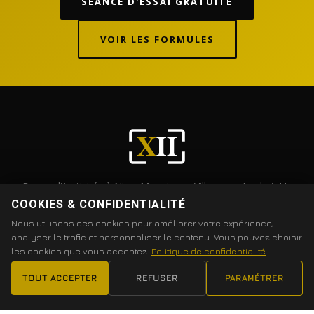
SÉANCE D'ESSAI GRATUITE
VOIR LES FORMULES
Box multiactivités à Nice, Mougins et Villeneuve-Loubet. Un
seul abonnement, un accès libre aux 3 box et une vraie
COOKIES & CONFIDENTIALITÉ
communauté sportive.
Nous utilisons des cookies pour améliorer votre expérience,
analyser le trafic et personnaliser le contenu. Vous pouvez choisir
les cookies que vous acceptez.
Politique de confidentialité
TOUT ACCEPTER
REFUSER
PARAMÉTRER
ACTIVITÉS